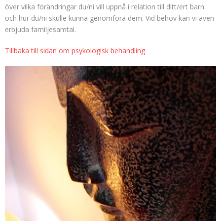
över vilka förändringar du/ni vill uppnå i relation till ditt/ert barn
FÖRÄLDRASAMTAL
och hur du/ni skulle kunna genomföra dem. Vid behov kan vi även
erbjuda familjesamtal.
KBT-BEHANDLING
Tillbaka till sidan om psykologisk behandling
KRISSAMTAL
OMSTÄLLNINGAR I SAMBAND MED ÅLDRANDE
STÖDJANDE SAMTAL
STRESSHANTERING
UNGDOMSTERAPI
PERSONLIG UTVECKLING
UTBILDNINGSTERAPI OCH HANDLEDNING