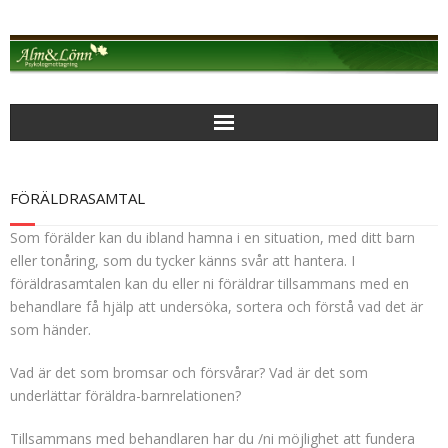
Alm & Lönn Psykologmottagning
FÖRÄLDRASAMTAL
MOTTAGNINGEN
Som förälder kan du ibland hamna i en situation, med ditt barn
eller tonåring, som du tycker känns svår att hantera. I
AKTUELLT
föräldrasamtalen kan du eller ni föräldrar tillsammans med en
behandlare få hjälp att undersöka, sortera och förstå vad det är
PSYKOLOGISK BEHANDLING
som händer.
BEARBETANDE PSYKOTERAPI
Vad är det som bromsar och försvårar? Vad är det som
underlättar föräldra-barnrelationen?
FOKUSERAD KORTTIDSTERAPI
Tillsammans med behandlaren har du /ni möjlighet att fundera