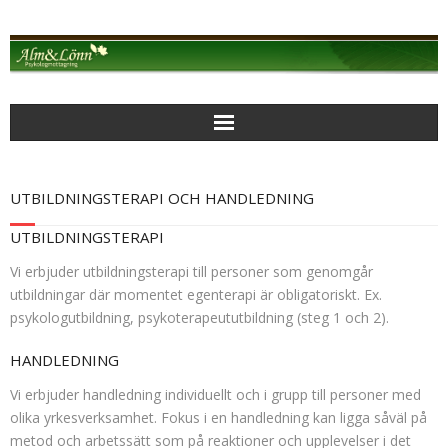
Alm & Lönn Psykologmottagning
UTBILDNINGSTERAPI OCH HANDLEDNING
MOTTAGNINGEN
UTBILDNINGSTERAPI
AKTUELLT
Vi erbjuder utbildningsterapi till personer som genomgår
utbildningar där momentet egenterapi är obligatoriskt. Ex.
psykologutbildning, psykoterapeututbildning (steg 1 och 2).
PSYKOLOGISK BEHANDLING
HANDLEDNING
BEARBETANDE PSYKOTERAPI
Vi erbjuder handledning individuellt och i grupp till personer med
olika yrkesverksamhet. Fokus i en handledning kan ligga såväl på
FOKUSERAD KORTTIDSTERAPI
metod och arbetssätt som på reaktioner och upplevelser i det