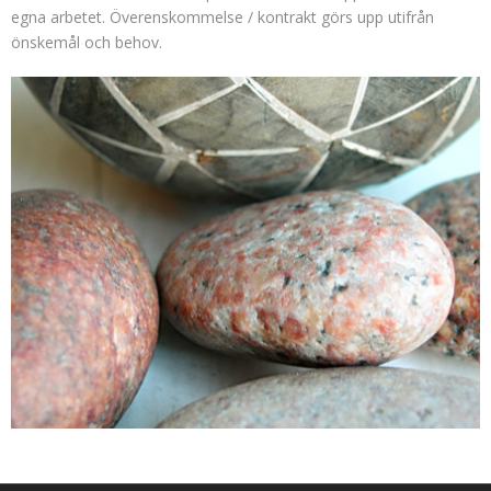
egna arbetet. Överenskommelse / kontrakt görs upp utifrån
FÖRÄLDRASAMTAL
önskemål och behov.
KBT-BEHANDLING
KRISSAMTAL
OMSTÄLLNINGAR I SAMBAND MED ÅLDRANDE
STÖDJANDE SAMTAL
STRESSHANTERING
UNGDOMSTERAPI
PERSONLIG UTVECKLING
UTBILDNINGSTERAPI OCH HANDLEDNING