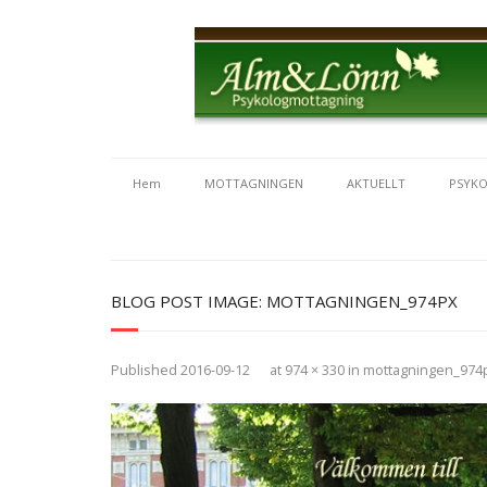
Hem
MOTTAGNINGEN
AKTUELLT
PSYKO
BLOG POST IMAGE:
MOTTAGNINGEN_974PX
Published
2016-09-12
at
974 × 330
in
mottagningen_974