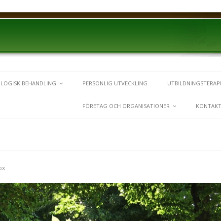
LOGISK BEHANDLING
PERSONLIG UTVECKLING
UTBILDNINGSTERAP
FÖRETAG OCH ORGANISATIONER
KONTAK
px