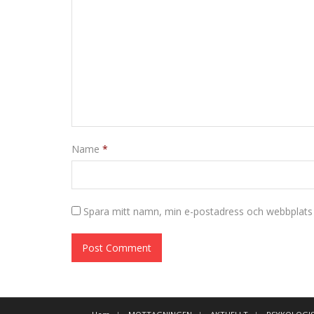
Name
*
Spara mitt namn, min e-postadress och webbplats i