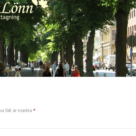
ka fält är märkta
*