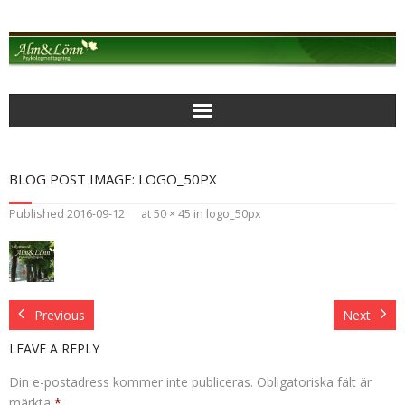
Alm & Lönn Psykologmottagning
BLOG POST IMAGE:
LOGO_50PX
MOTTAGNINGEN
Published
2016-09-12
at
50 × 45
in
logo_50px
AKTUELLT
PSYKOLOGISK BEHANDLING
Previous
Next
BEARBETANDE PSYKOTERAPI
LEAVE A REPLY
FOKUSERAD KORTTIDSTERAPI
Din e-postadress kommer inte publiceras.
Obligatoriska fält är
märkta
*