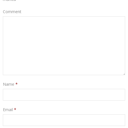
FÖRÄLDRASAMTAL
Comment
KBT-BEHANDLING
KRISSAMTAL
OMSTÄLLNINGAR I SAMBAND MED ÅLDRANDE
STÖDJANDE SAMTAL
STRESSHANTERING
Name
*
UNGDOMSTERAPI
PERSONLIG UTVECKLING
Email
*
UTBILDNINGSTERAPI OCH HANDLEDNING