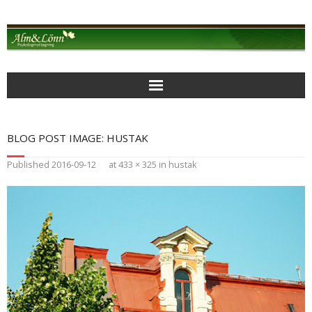
Alm & Lönn Psykologmottagning
BLOG POST IMAGE:
HUSTAK
MOTTAGNINGEN
Published
2016-09-12
at
433 × 325
in
hustak
AKTUELLT
PSYKOLOGISK BEHANDLING
BEARBETANDE PSYKOTERAPI
FOKUSERAD KORTTIDSTERAPI