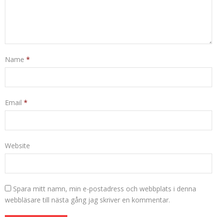
FÖRETAG OCH ORGANISATIONER
COACHANDE SAMTAL
PERSONALSTÖD / KORTTIDSCOUNSELING
Name
*
KONTAKT
Email
*
Website
Spara mitt namn, min e-postadress och webbplats i denna
webbläsare till nästa gång jag skriver en kommentar.