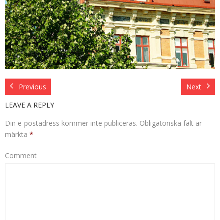
FÖRÄLDRASAMTAL
KBT-BEHANDLING
KRISSAMTAL
OMSTÄLLNINGAR I SAMBAND MED ÅLDRANDE
Previous
Next
LEAVE A REPLY
STÖDJANDE SAMTAL
Din e-postadress kommer inte publiceras.
Obligatoriska fält är
STRESSHANTERING
märkta
*
Comment
UNGDOMSTERAPI
PERSONLIG UTVECKLING
UTBILDNINGSTERAPI OCH HANDLEDNING