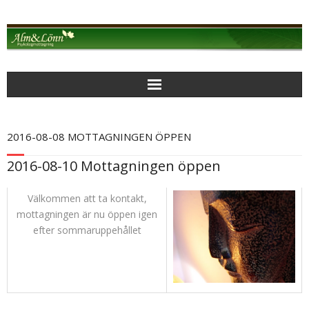
Alm & Lönn Psykologmottagning
2016-08-08 MOTTAGNINGEN ÖPPEN
MOTTAGNINGEN
2016-08-10 Mottagningen öppen
AKTUELLT
Välkommen att ta kontakt,
mottagningen är nu öppen igen
PSYKOLOGISK BEHANDLING
efter sommaruppehållet
BEARBETANDE PSYKOTERAPI
FOKUSERAD KORTTIDSTERAPI