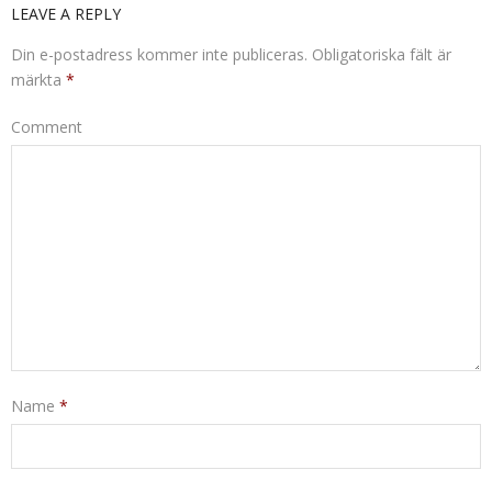
LEAVE A REPLY
FÖRÄLDRASAMTAL
Din e-postadress kommer inte publiceras.
Obligatoriska fält är
KBT-BEHANDLING
märkta
*
Comment
KRISSAMTAL
OMSTÄLLNINGAR I SAMBAND MED ÅLDRANDE
STÖDJANDE SAMTAL
STRESSHANTERING
UNGDOMSTERAPI
Name
PERSONLIG UTVECKLING
*
UTBILDNINGSTERAPI OCH HANDLEDNING